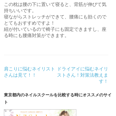
この枕は腰の下に置いて寝ると、背筋が伸びて気
持ちいいです。
寝ながらストレッチができて、腰痛にも効くので
とてもおすすめですよ！
紐が付いているので椅子にも固定できますし、座
る時にも腰痛対策ができます。
投
肩こりに悩むネイリスト
ドライアイに悩むネイリ
稿
さんは見て！！
ストさん！対策法教えま
ナ
す！
ビ
ゲ
東京都内のネイルスクールを比較する時にオススメのサイ
ー
ト
シ
ョ