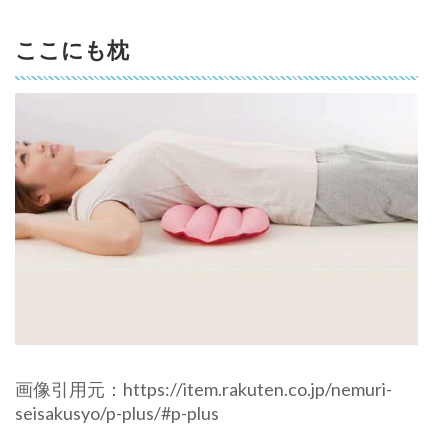
ここにも枕
画像引用元：https://item.rakuten.co.jp/nemuri-
seisakusyo/p-plus/#p-plus