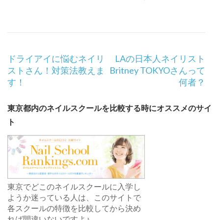
投
ドライアイに悩むネイリ
LAの日本人ネイリスト
稿
ストさん！対策法教えま
Britney TOKYOさんって
ナ
す！
何者？
ビ
ゲ
東京都内のネイルスクールを比較する時にオススメのサイ
ー
ト
シ
ョ
ン
東京でどこのネイルスクールに入学し
ようか迷っている人は、このサイトで
各スクールの特徴を比較してから決め
れば間違いないですよ♪