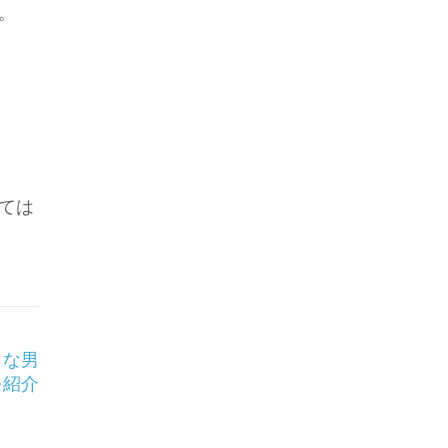
。
ては
名な男
を紹介